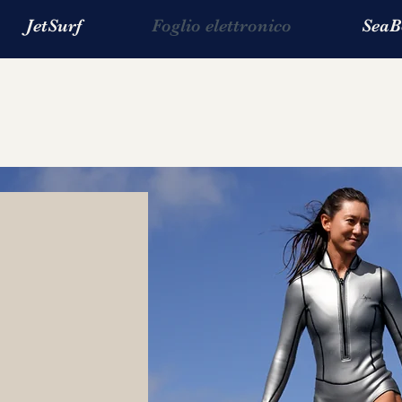
JetSurf
Foglio elettronico
SeaB
Prenota il tuo E-foi