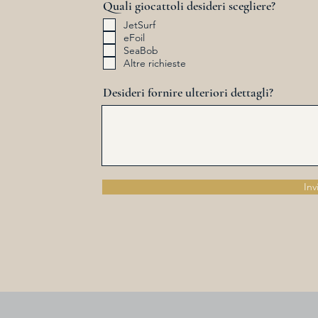
Quali giocattoli desideri scegliere?
JetSurf
eFoil
SeaBob
Altre richieste
Desideri fornire ulteriori dettagli?
Inv