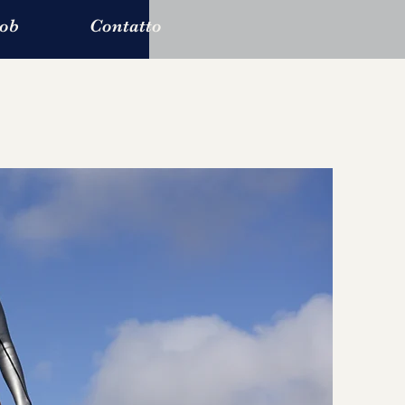
ob
Contatto
l